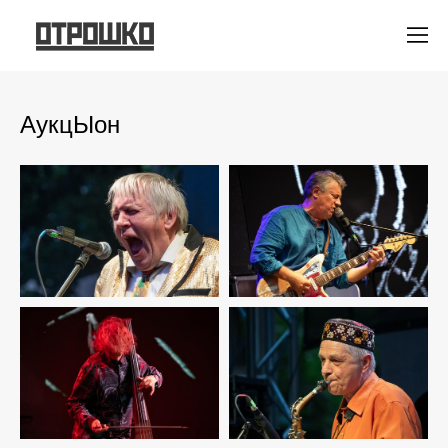
АукцЫон